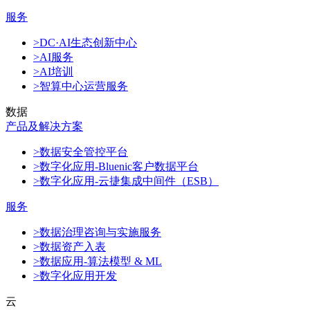
服务
>DC·AI生态创新中心
>AI服务
>AI培训
>智算中心运营服务
数据
产品及解决方案
>数据安全管控平台
>数字化应用-Bluenic客户数据平台
>数字化应用-云捷集成中间件（ESB）
服务
>数据治理咨询与实施服务
>数据资产入表
>数据应用-算法模型 & ML
>数字化应用开发
云